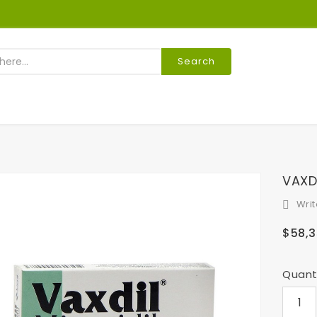
Search
VAXD
Writ

$58,
Quant