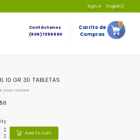
Sign in
English

0
Carrito de
Contáctenos
Compras
(606)7359990
IL 10 GR 30 TABLETAS
e your review
350
ity
Add To Cart