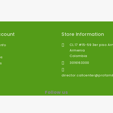
ccount
Store Information
CL 17 #15-59 3er piso A

info
Armenia
Colombia
ps
3016163300

s

director.callcenter@profami
Follow us