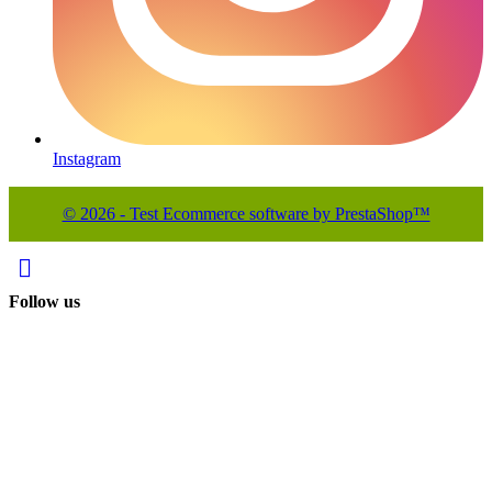
Instagram
© 2026 - Test Ecommerce software by PrestaShop™

Follow us