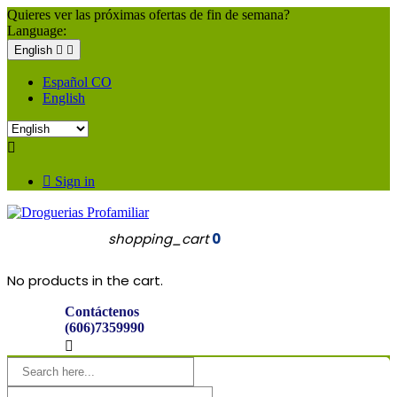
Quieres ver las próximas ofertas de fin de semana?
Language:
English


Español CO
English


Sign in
shopping_cart
0
No products in the cart.
Contáctenos
(606)7359990
