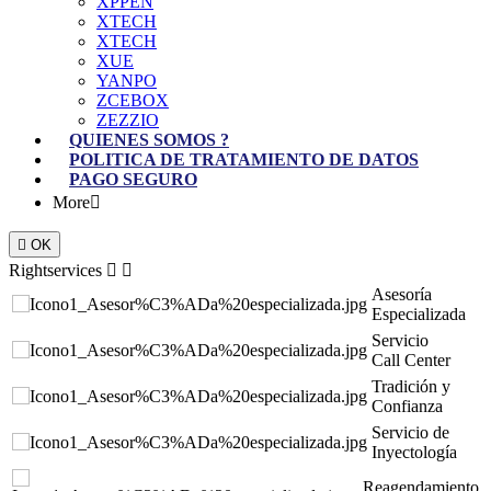
XPPEN
XTECH
XTECH
XUE
YANPO
ZCEBOX
ZEZZIO
QUIENES SOMOS ?
POLITICA DE TRATAMIENTO DE DATOS
PAGO SEGURO
More


OK
Rightservices


Asesoría
Especializada
Servicio
Call Center
Tradición y
Confianza
Servicio de
Inyectología
Reagendamiento