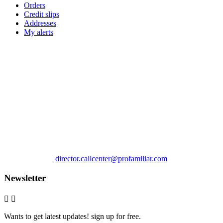
Orders
Credit slips
Addresses
My alerts
Store information



CL 17 #15-59 3er piso Armenia
Armenia
Colombia

Call us:
3016163300

Email us:
director.callcenter@profamiliar.com
Newsletter


Wants to get latest updates! sign up for free.