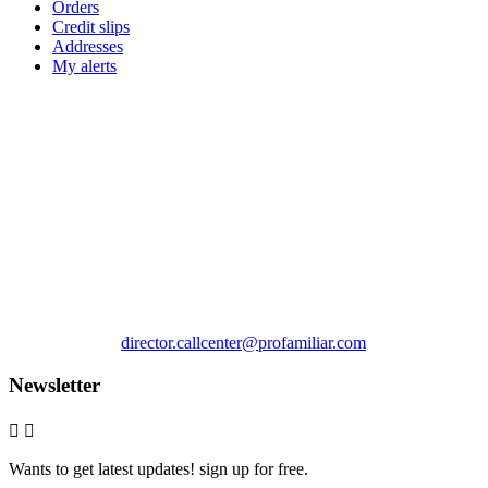
Orders
Credit slips
Addresses
My alerts
Store information



CL 17 #15-59 3er piso Armenia
Armenia
Colombia

Call us:
3016163300

Email us:
director.callcenter@profamiliar.com
Newsletter


Wants to get latest updates! sign up for free.