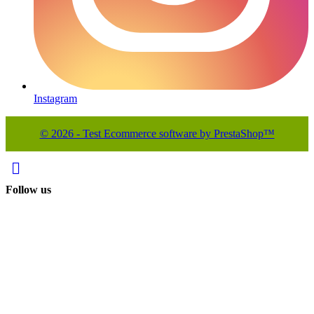
Instagram
© 2026 - Test Ecommerce software by PrestaShop™

Follow us