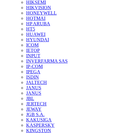
HIKSEMI
HIKVISION
HONEYWELL
HOTMAI
HP ARUBA
HT5
HUAWEI
HYUNDAI
ICOM
IETOP
INPUT
INVERFARMA SAS
IP-COM
IPEGA
ISDIN
JALTECH
JANUS
JANUS
JBL
JERTECH
JEWAY
JGB S.A.
KAKUSIGA
KASPERSKY
KINGSTON