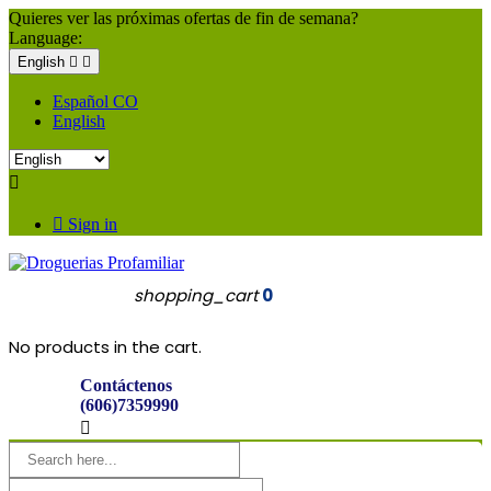
Quieres ver las próximas ofertas de fin de semana?
Language:
English


Español CO
English


Sign in
shopping_cart
0
No products in the cart.
Contáctenos
(606)7359990
