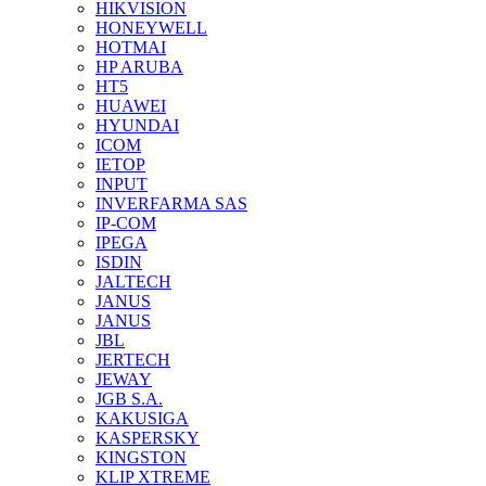
HIKVISION
HONEYWELL
HOTMAI
HP ARUBA
HT5
HUAWEI
HYUNDAI
ICOM
IETOP
INPUT
INVERFARMA SAS
IP-COM
IPEGA
ISDIN
JALTECH
JANUS
JANUS
JBL
JERTECH
JEWAY
JGB S.A.
KAKUSIGA
KASPERSKY
KINGSTON
KLIP XTREME