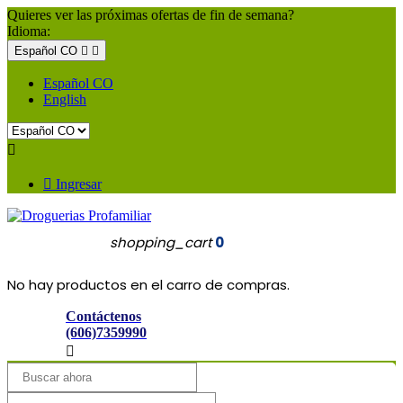
Quieres ver las próximas ofertas de fin de semana?
Idioma:
Español CO


Español CO
English


Ingresar
shopping_cart
0
No hay productos en el carro de compras.
Contáctenos
(606)7359990
