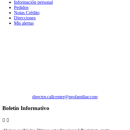
Información personal
Pedidos
Notas Crédito
Direcciones
Mis alertas
Información de la tienda



CL 17 #15-59 3er piso Armenia
Armenia
Colombia

Call us:
3016163300

Email us:
director.callcenter@profamiliar.com
Boletín Informativo

